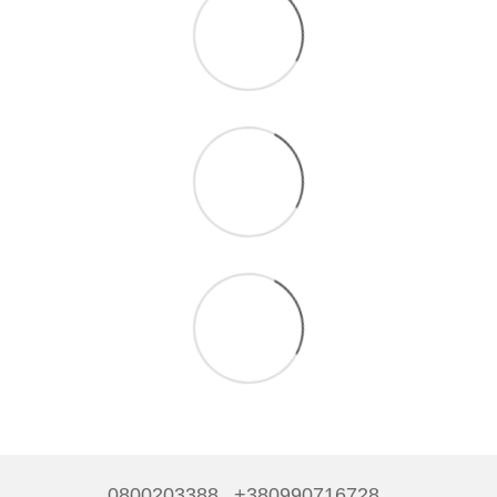
0800203388
+380990716728