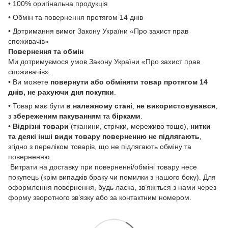
• 100% оригінальна продукція
• Обмін та повернення протягом 14 днів
• Дотримання вимог Закону України «Про захист прав
споживачів»
Повернення та обмін
Ми дотримуємося умов Закону України «Про захист прав
споживачів».
• Ви можете
повернути або обміняти товар
протягом 14
днів, не рахуючи дня покупки
.
• Товар має бути
в належному стані
,
не використовувався
,
з
збереженим пакуванням
та
бірками
.
•
Відрізні товари
(тканини, стрічки, мереживо тощо),
нитки
та деякі інші види товару
поверненню не підлягають
,
згідно з переліком товарів, що не підлягають обміну та
поверненню.
Витрати на доставку при поверненні/обміні товару несе
покупець (крім випадків браку чи помилки з нашого боку). Для
оформлення повернення, будь ласка, зв’яжіться з нами через
форму зворотного зв’язку або за контактним номером.