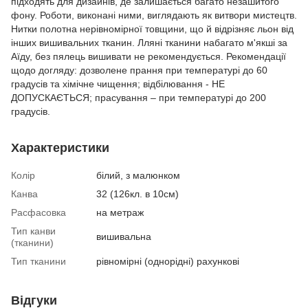
підходять для дизайнів, де залишається багато незашитого
фону. Роботи, виконані ними, виглядають як витвори мистецтв.
Нитки полотна нерівномірної товщини, що й відрізняє льон від
інших вишивальних тканин. Лляні тканини набагато м'якші за
Аїду, без пялець вишивати не рекомендується. Рекомендації
щодо догляду: дозволене прання при температурі до 60
градусів та хімічне чищення; відбілювання - НЕ
ДОПУСКАЄТЬСЯ; прасування – при температурі до 200
градусів.
Характеристики
Колір
білий, з малюнком
Канва
32 (126кл. в 10см)
Расфасовка
на метраж
Тип канви
вишивальна
(тканини)
Тип тканини
рівномірні (однорідні) рахункові
Відгуки