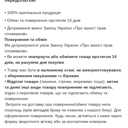
передплатою
• 100% оригінальна продукція
• Обмін та повернення протягом 14 днів
• Дотримання вимог Закону України «Про захист прав
споживачів»
Повернення та обмін
Ми дотримуємося умов Закону України «Про захист прав
споживачів».
• Ви можете
повернути або обміняти товар
протягом 14
днів, не рахуючи дня покупки
.
• Товар має бути
в належному стані
,
не використовувався
,
з
збереженим пакуванням
та
бірками
.
•
Відрізні товари
(тканини, стрічки, мереживо тощо),
нитки
та деякі інші види товару
поверненню не підлягають
,
згідно з переліком товарів, що не підлягають обміну та
поверненню.
Витрати на доставку при поверненні/обміні товару несе
покупець (крім випадків браку чи помилки з нашого боку). Для
оформлення повернення, будь ласка, зв’яжіться з нами через
форму зворотного зв’язку або за контактним номером.