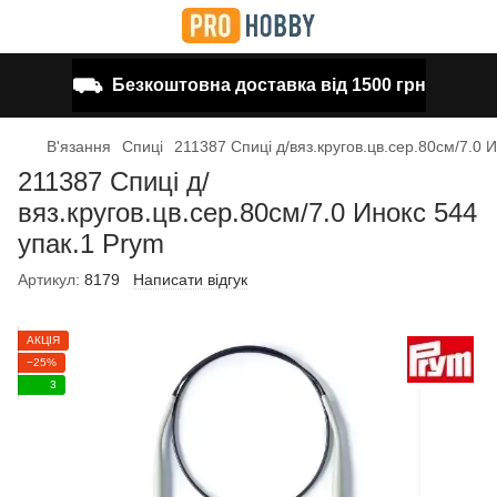
⛟
Безкоштовна доставка від 1500 грн
В'язання
Спиці
211387 Спиці д/вяз.кругов.цв.сер.80см/7.0 
211387 Спиці д/
вяз.кругов.цв.сер.80см/7.0 Инокс 544
упак.1 Prym
Артикул:
8179
Написати відгук
АКЦІЯ
−25%
3