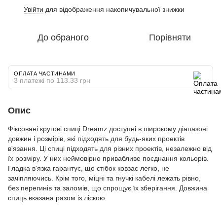
Увійти
для відображення накопичувальної знижки
%
До обраного
Порівняти
ОПЛАТА ЧАСТИНАМИ
3 платежі по 113.33 грн
Опис
Фіксовані кругові спиці Dreamz доступні в широкому діапазоні
довжин і розмірів, які підходять для будь-яких проектів
в'язання. Ці спиці підходять для різних проектів, незалежно від
їх розміру. У них неймовірно привабливе поєднання кольорів.
Гладка в'язка гарантує, що стібок ковзає легко, не
зачіпляючись. Крім того, міцні та гнучкі кабелі лежать рівно,
без перегинів та заломів, що спрощує їх зберігання. Довжина
спиць вказана разом із ліскою.