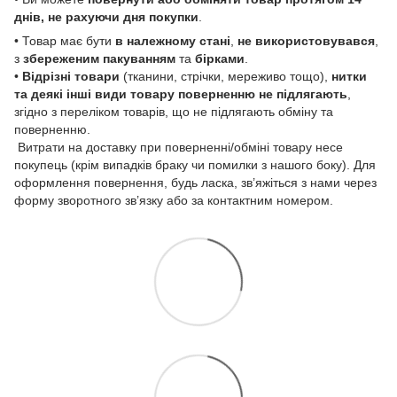
днів, не рахуючи дня покупки
.
• Товар має бути
в належному стані
,
не використовувався
,
з
збереженим пакуванням
та
бірками
.
•
Відрізні товари
(тканини, стрічки, мереживо тощо),
нитки
та деякі інші види товару
поверненню не підлягають
,
згідно з переліком товарів, що не підлягають обміну та
поверненню.
Витрати на доставку при поверненні/обміні товару несе
покупець (крім випадків браку чи помилки з нашого боку). Для
оформлення повернення, будь ласка, зв’яжіться з нами через
форму зворотного зв’язку або за контактним номером.