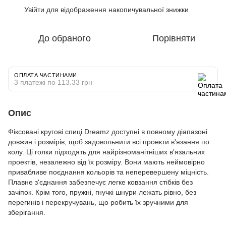
Увійти
для відображення накопичувальної знижки
%
До обраного
Порівняти
ОПЛАТА ЧАСТИНАМИ
3 платежі по 113.33 грн
Опис
Фіксовані кругові спиці Dreamz доступні в повному діапазоні
довжин і розмірів, щоб задовольнити всі проекти в'язання по
колу. Ці голки підходять для найрізноманітніших в'язальних
проектів, незалежно від їх розміру. Вони мають неймовірно
привабливе поєднання кольорів та неперевершену міцність.
Плавне з'єднання забезпечує легке ковзання стібків без
зачіпок. Крім того, пружні, гнучкі шнури лежать рівно, без
перегинів і перекручувань, що робить їх зручними для
зберігання.