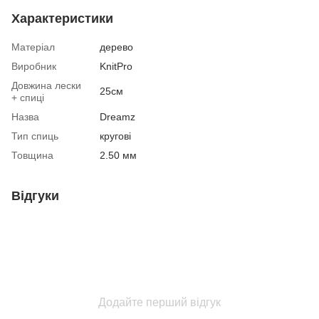
Характеристики
Матеріал
дерево
Виробник
KnitPro
Довжина лески
25см
+ спиці
Назва
Dreamz
Тип спиць
кругові
Товщина
2.50 мм
Відгуки
Додайте перший відгук