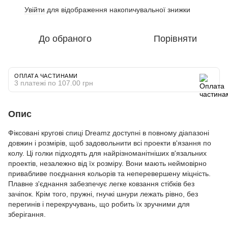
Увійти
для відображення накопичувальної знижки
%
До обраного
Порівняти
ОПЛАТА ЧАСТИНАМИ
3 платежі по 107.00 грн
Опис
Фіксовані кругові спиці Dreamz доступні в повному діапазоні
довжин і розмірів, щоб задовольнити всі проекти в'язання по
колу. Ці голки підходять для найрізноманітніших в'язальних
проектів, незалежно від їх розміру. Вони мають неймовірно
привабливе поєднання кольорів та неперевершену міцність.
Плавне з'єднання забезпечує легке ковзання стібків без
зачіпок. Крім того, пружні, гнучкі шнури лежать рівно, без
перегинів і перекручувань, що робить їх зручними для
зберігання.