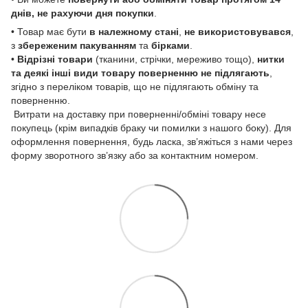
днів, не рахуючи дня покупки
.
• Товар має бути
в належному стані
,
не використовувався
,
з
збереженим пакуванням
та
бірками
.
•
Відрізні товари
(тканини, стрічки, мереживо тощо),
нитки
та деякі інші види товару
поверненню не підлягають
,
згідно з переліком товарів, що не підлягають обміну та
поверненню.
Витрати на доставку при поверненні/обміні товару несе
покупець (крім випадків браку чи помилки з нашого боку). Для
оформлення повернення, будь ласка, зв’яжіться з нами через
форму зворотного зв’язку або за контактним номером.