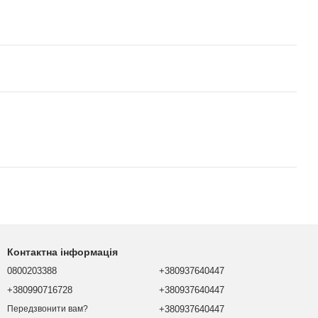
Контактна інформація
0800203388
+380937640447
+380990716728
+380937640447
+380937640447
Передзвонити вам?