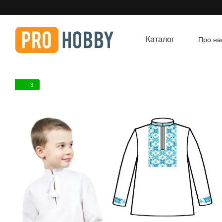
Перейти до основного контенту
Каталог
Про на
Угод
3