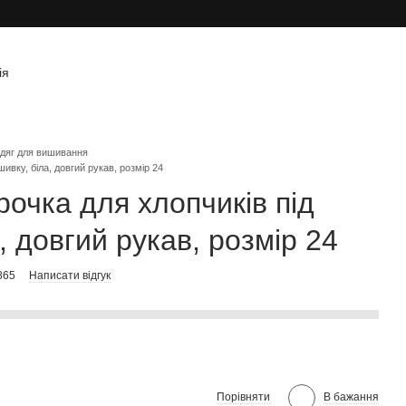
ія
дяг для вишивання
ивку, біла, довгий рукав, розмір 24
рочка для хлопчиків під
, довгий рукав, розмір 24
865
Написати відгук
Порівняти
В бажання