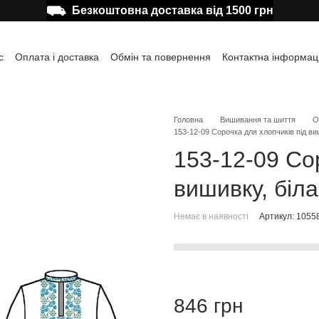
⛟
Безкоштовна доставка від 1500 грн
с
Оплата і доставка
Обмін та повернення
Контактна інформац
а користувача
Відгуки про магазин
Публічна оферта
Головна
Вишивання та шиття
О
153-12-09 Сорочка для хлопчиків під виш
153-12-09 Со
вишивку, біла
Немає в наявності
Артикул: 1055
846 грн