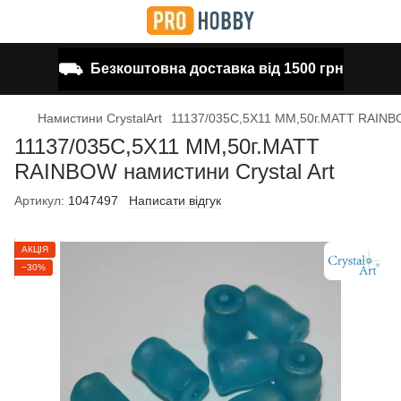
⛟
Безкоштовна доставка від 1500 грн
Намистини CrystalArt
11137/035C,5X11 MM,50г.MATT RAINBO
11137/035C,5X11 MM,50г.MATT
RAINBOW намистини Crystal Art
Артикул:
1047497
Написати відгук
АКЦІЯ
−30%