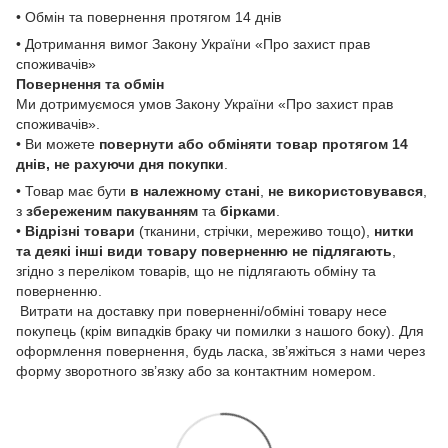
• Обмін та повернення протягом 14 днів
• Дотримання вимог Закону України «Про захист прав
споживачів»
Повернення та обмін
Ми дотримуємося умов Закону України «Про захист прав
споживачів».
• Ви можете
повернути або обміняти товар
протягом 14
днів, не рахуючи дня покупки
.
• Товар має бути
в належному стані
,
не використовувався
,
з
збереженим пакуванням
та
бірками
.
•
Відрізні товари
(тканини, стрічки, мереживо тощо),
нитки
та деякі інші види товару
поверненню не підлягають
,
згідно з переліком товарів, що не підлягають обміну та
поверненню.
Витрати на доставку при поверненні/обміні товару несе
покупець (крім випадків браку чи помилки з нашого боку). Для
оформлення повернення, будь ласка, зв’яжіться з нами через
форму зворотного зв’язку або за контактним номером.