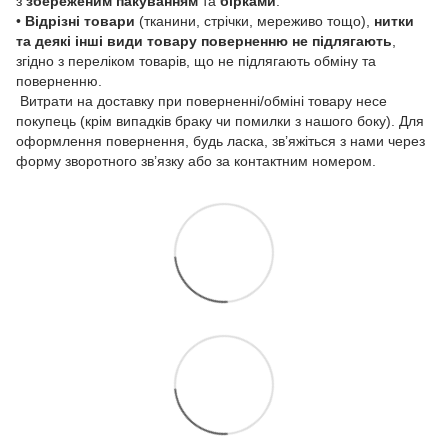
з
збереженим пакуванням
та
бірками
.
•
Відрізні товари
(тканини, стрічки, мереживо тощо),
нитки
та деякі інші види товару
поверненню не підлягають
,
згідно з переліком товарів, що не підлягають обміну та
поверненню.
Витрати на доставку при поверненні/обміні товару несе
покупець (крім випадків браку чи помилки з нашого боку). Для
оформлення повернення, будь ласка, зв’яжіться з нами через
форму зворотного зв’язку або за контактним номером.