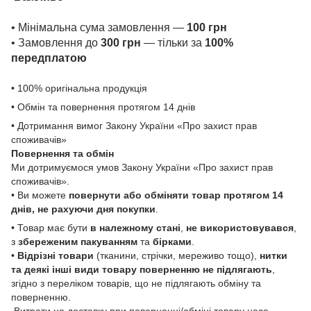
• Мінімальна сума замовлення —
100 грн
• Замовлення до
300 грн
— тільки за
100%
передплатою
• 100% оригінальна продукція
• Обмін та повернення протягом 14 днів
• Дотримання вимог Закону України «Про захист прав
споживачів»
Повернення та обмін
Ми дотримуємося умов Закону України «Про захист прав
споживачів».
• Ви можете
повернути або обміняти товар
протягом 14
днів, не рахуючи дня покупки
.
• Товар має бути
в належному стані
,
не використовувався
,
з
збереженим пакуванням
та
бірками
.
•
Відрізні товари
(тканини, стрічки, мереживо тощо),
нитки
та деякі інші види товару
поверненню не підлягають
,
згідно з переліком товарів, що не підлягають обміну та
поверненню.
Витрати на доставку при поверненні/обміні товару несе